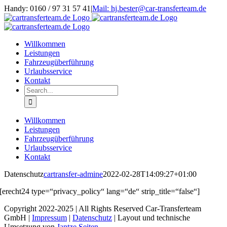
Skip
Handy: 0160 / 97 31 57 41
|
Mail: hj.bester@car-transferteam.de
to
content
Willkommen
Leistungen
Fahrzeugüberführung
Urlaubsservice
Kontakt
Search
for:
Willkommen
Leistungen
Fahrzeugüberführung
Urlaubsservice
Kontakt
Datenschutz
cartransfer-admine
2022-02-28T14:09:27+01:00
[erecht24 type=“privacy_policy“ lang=“de“ strip_title=“false“]
Copyright 2022-2025 | All Rights Reserved Car-Transferteam
GmbH |
Impressum
|
Datenschutz
| Layout und technische
Umsetzung von
Jantze Seiten